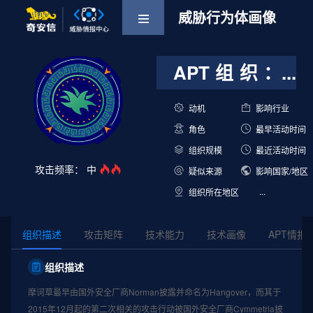
威胁行为体画像
APT组织：
...
摩诃草
（APT-
...
动机
影响行业
间
...
角色
最早活动时间
Q-36）
谍
--
活
...
组织规模
最近活动时间
动
--
攻击频率：
中
...
疑似来源
影响国家/地区
印
...
组织所在地区
度
印
度
组织描述
攻击矩阵
技术能力
技术画像
APT情报
组织描述
摩诃草最早由国外安全厂商Norman披露并命名为Hangover，而其于
2015年12月起的第二次相关的攻击行动被国外安全厂商Cymmetria披