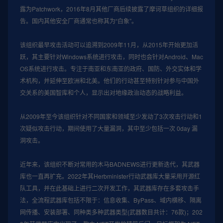
露为Patchwork，2016年8月其他厂商后续披露了摩诃草组织的详细报
告。国内其他安全厂商通常也称其为“白象”。

该组织最早攻击活动可以追溯到2009年11月，从2015年开始更加活
跃，其主要针对Windows系统进行攻击，同时也会针对Android、Mac 
OS系统进行攻击。专注于南亚和东南亚的政府、国防、外交实体和学
术机构，并延伸至欧洲和北美。他们的行动甚至特别针对参与中国外
交关系的美国智库和个人，显示出对地缘政治动态的战略利益。

从2009年至今该组织针对不同国家和领域至少发动了3次攻击行动和1
次疑似攻击行动，期间使用了大量漏洞，其中至少包括一次 0day 漏
洞攻击。

近年来，该组织不断对常用的木马BADNEWS进行更新迭代，其武器
库也一直再扩充。2022年其Herbminister行动武器库大量采用开源红
队工具，并在此基础上进行二次开发工作，其武器库存在多套攻击手
法，全流程武器库包括不限于：信息收集、ByPass、域内横移、隔离
网传播、安装部署、同种类多种武器类型(武器数目共计：76款)；202