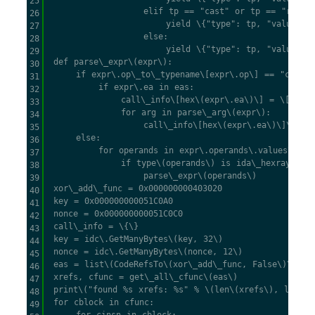
25
                 elif tp == "cast" or tp == "ref":

26
                     yield \{"type": tp, "value": fi
27
                 else:

28
                     yield \{"type": tp, "value": ar
29
 def parse\_expr\(expr\):

30
     if expr\.op\_to\_typename\[expr\.op\] == "call":

31
         if expr\.ea in eas:

32
             call\_info\[hex\(expr\.ea\)\] = \[\]

33
             for arg in parse\_arg\(expr\):

34
                 call\_info\[hex\(expr\.ea\)\]\.appen
35
     else:

36
         for operands in expr\.operands\.values\(\):

37
             if type\(operands\) is ida\_hexrays\.cex
38
                 parse\_expr\(operands\)

39
 xor\_add\_func = 0x000000000403020

40
 key = 0x000000000051C0A0

41
 nonce = 0x000000000051C0C0

42
 call\_info = \{\}

43
 key = idc\.GetManyBytes\(key, 32\)

44
 nonce = idc\.GetManyBytes\(nonce, 12\)

45
 eas = list\(CodeRefsTo\(xor\_add\_func, False\)\)

46
 xrefs, cfunc = get\_all\_cfunc\(eas\)

47
 print\("found %s xrefs: %s" % \(len\(xrefs\), list\(x
48
 for cblock in cfunc:

49