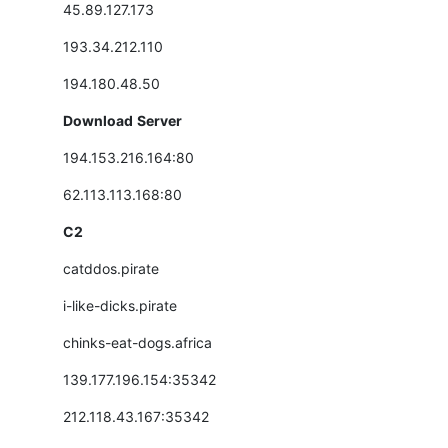
45.89.127.173
193.34.212.110
194.180.48.50
Download Server
194.153.216.164:80
62.113.113.168:80
C2
catddos.pirate
i-like-dicks.pirate
chinks-eat-dogs.africa
139.177.196.154:35342
212.118.43.167:35342