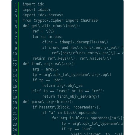
 import idc

1
 import idaapi

2
 import ida\_hexrays

3
 from Crypto\.Cipher import ChaCha20

4
 def get\_all\_cfunc\(eas\):

5
     ref = \{\}

6
     for ea in eas:

7
         cfunc = idaapi\.decompile\(ea\)

8
         if cfunc and hex\(cfunc\.entry\_ea\) not in 
9
             ref\[hex\(cfunc\.entry\_ea\)\] = cfunc\.
10
     return ref\.keys\(\), ref\.values\(\)

11
 def find\_obj\_ea\(arg\):

12
     arg = arg\.x

13
     tp = arg\.op\_to\_typename\[arg\.op\]

14
     if tp == "obj":

15
         return arg\.obj\_ea

16
     elif tp == "cast" or tp == "ref":

17
         return find\_obj\_ea\(arg\)

18
 def parse\_arg\(block\):

19
     if hasattr\(block, "operands"\):

20
         if "a" in block\.operands:

21
             for arg in block\.operands\["a"\]:

22
                 tp = arg\.op\_to\_typename\[arg\.op
23
                 if tp == "num":

24
                     yield \{"type": tp, "value": ar