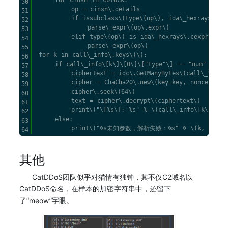
     for cinsn in cblock:

50
         op = cinsn\.details

51
         if issubclass\(type\(op\), ida\_hexrays\.cei
52
             parse\_expr\(op\.expr\)

53
         elif type\(op\) is ida\_hexrays\.cexpr\_t:

54
             parse\_expr\(op\)

55
 for k in call\_info\.keys\(\):

56
     if call\_info\[k\]\[0\]\["type"\] == "num" and c
57
         ciphertext = idc\.GetManyBytes\(call\_info\[
58
         cipher = ChaCha20\.new\(key=key, nonce=nonce
59
         cipher\.seek\(64\)

60
         text = cipher\.decrypt\(ciphertext\)

61
         print\("\[%s\]: %s" % \(call\_info\[k\]\[0\]
62
     else:

63
64
其他
CatDDoS团队似乎对猫情有独钟，其不仅C2域名以
CatDDoS命名，在样本的加密字符串中，还留下
了“meow”字眼。