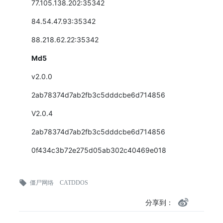
77.105.138.202:35342
84.54.47.93:35342
88.218.62.22:35342
Md5
v2.0.0
2ab78374d7ab2fb3c5dddcbe6d714856
V2.0.4
2ab78374d7ab2fb3c5dddcbe6d714856
0f434c3b72e275d05ab302c40469e018
僵尸网络
CATDDOS
分享到：