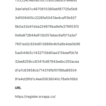
17ccf24c4e09b1bc7ce5c0eb637a4edd
3de1efa51c4670610380ebf87725e5b8
3df009405c2226fa5047de4caff3b927
9b0a33d41dda234676ba9efe379953f3
0e9a872844e912b057ebec6af011a2e7
7651ed2c924d612686b4b5e6b4da0b96
5aa544b5c1432710b80aa315beef5b7d
32ee8258cc83415d87942edbc250acea
d1a7c83958cb714319fbf01f96a89504
91e4d29fd1c4ee00636040c76efe166d
URL
https://register.srvapp.co/