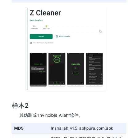
样本2
其伪装成“Invincible Allah”软件。
MD5
Inshallah_v1.5_apkpure.com.apk