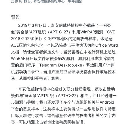
2019-03-19 By 奇安信威胁情报中心 | 事件追踪
背景
2019年3月17日，奇安信威胁情报中心截获了一例疑
似“黄金鼠”APT组织（APT-C-27）利用WinRAR漏洞（CVE-
2018-20250[6]）针对中东地区的定向攻击样本。该恶意
ACE压缩包内包含一个以恐怖袭击事件为诱饵的Office Word
文档，诱使受害者解压文件，当受害者在本地计算机上通过
WinRAR解压该文件后便会触发漏洞，漏洞利用成功后将内
置的后门程序（Telegram Desktop.exe）释放到用户计算
机启动项目录中，当用户重启或登录系统都会执行该远控木
马，从而控制受害者计算机。
奇安信威胁情报中心通过关联分析后发现，该攻击活动
疑似与“黄金鼠”APT组织（APT-C-27）相关，并且经过进一
步溯源与关联，我们还发现了多个与该组织相关的Android
平台的恶意样本，这类样本主要伪装成一些常用软件向特定
目标人群进行攻击，结合恶意代码中与攻击者相关的文字内
容，可以猜测攻击者也比较熟悉阿拉伯语。