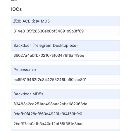
IOCs
恶意 ACE 文件 MD5
314e8105f28530eb0bf54891b9b3ff69
Backdoor (Telegram Desktop.exe)
36027a4abfb702107a103478f6af49be
Process.exe
ec69819462f2c844255248bb90cae801
Backdoor MD5s
83483a2ca251ac498aac2abe682063da
9dafb0f428ef660d4923fe9f4f53bfc0
2bdf97da0a1b3a40d12bf65f361e3baa