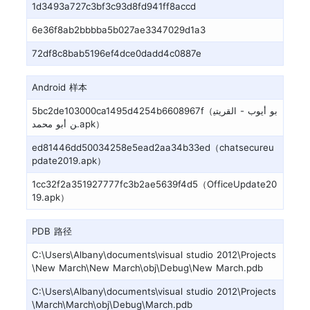
1d3493a727c3bf3c93d8fd941ff8accd
6e36f8ab2bbbba5b027ae3347029d1a3
72df8c8bab5196ef4dce0dadd4c0887e
Android 样本
5bc2de103000ca1495d4254b6608967f（بو أيوب - القريتي
ن أبو محمد.apk）
ed81446dd50034258e5ead2aa34b33ed（chatsecureu
pdate2019.apk）
1cc32f2a351927777fc3b2ae5639f4d5（OfficeUpdate20
19.apk）
PDB 路径
C:\Users\Albany\documents\visual studio 2012\Projects
\New March\New March\obj\Debug\New March.pdb
C:\Users\Albany\documents\visual studio 2012\Projects
\March\March\obj\Debug\March.pdb