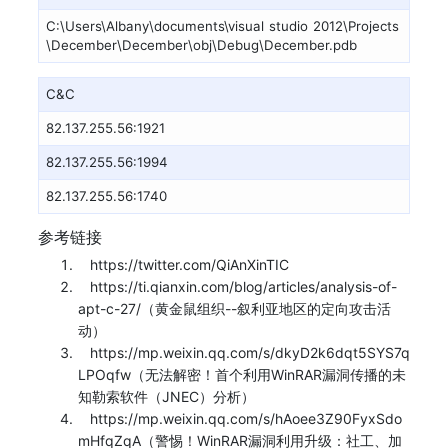
C:\Users\Albany\documents\visual studio 2012\Projects
\December\December\obj\Debug\December.pdb
C&C
82.137.255.56:1921
82.137.255.56:1994
82.137.255.56:1740
参考链接
https://twitter.com/QiAnXinTIC
https://ti.qianxin.com/blog/articles/analysis-of-
apt-c-27/（黄金鼠组织--叙利亚地区的定向攻击活
动）
https://mp.weixin.qq.com/s/dkyD2k6dqt5SYS7q
LPOqfw（无法解密！首个利用WinRAR漏洞传播的未
知勒索软件（JNEC）分析）
https://mp.weixin.qq.com/s/hAoee3Z90FyxSdo
mHfqZqA（警惕！WinRAR漏洞利用升级：社工、加