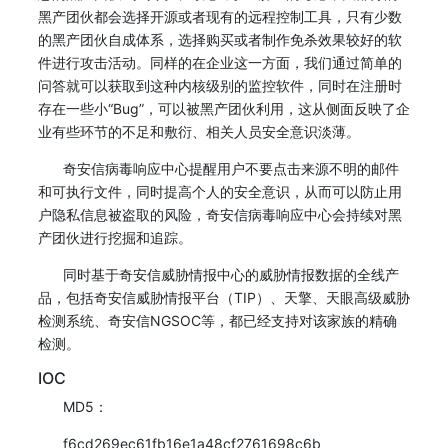
黑产团伙都会选择开源或者现有的远程控制工具，只有少数
的黑产团伙自成体系，选择购买或者制作免杀效果较好的软
件进行攻击活动。同样的在企业这一方面，我们通过简单的
问答就可以获取到这种内核级别的监控软件，同时在注册时
存在一些小“Bug”，可以被黑产团伙利用，这从侧面反映了企
业有些环节的不足和敷衍、相关人员安全意识淡薄。
奇安信病毒响应中心提醒用户不要点击来源不明的邮件
和可执行文件，同时提高个人的安全意识，从而可以防止用
户隐私信息被盗取的风险，奇安信病毒响应中心会持续对黑
产团伙进行挖掘和追踪。
同时基于奇安信威胁情报中心的威胁情报数据的全线产
品，包括奇安信威胁情报平台（TIP）、天擎、天眼高级威胁
检测系统、奇安信NGSOC等，都已经支持对该家族的精确
检测。
IOC
MD5：
f6cd269ec61fb16e1a48cf2761698c6b