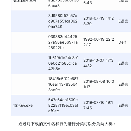
杏彩国际.exe
adb7595bd0790
E语言
6:43
6aca8
3d9580f52c57e
2019-07-19 14:2
d907a551ca062
E语言
8:39
0ba749
039883d44425
1992-06-19 22:2
27a98ae56971a
Delf
2:17
28922fc
1b619b1e24c8e1
2019-10-07 17:3
6e0d21585c1ca
E语言
4:32
42b6c
18418c5f02c687
2019-08-08 16:0
16ea1437835b4
E语言
1:17
3ad9c
547c64aa1509c
2019-07-16 19:1
激活码.exe
82287f19ec03af
E语言
7:45
af9ec
通过对下载的文件名和行为进行分类可以分为两大类：