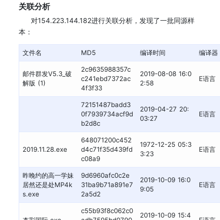
关联分析
对154.223.144.182进行关联分析，发现了一批同源样
本：
文件名
MD5
编译时间
编译器
2c9635988357c
邮件群发V5.3_破
2019-08-08 16:0
c241ebd7372ac
E语言
解版 (1)
2:58
4f3f33
72151487badd3
2019-04-27 20:
0f7939734acf9d
E语言
03:27
b2d8c
648071200c452
1972-12-25 05:3
2019.11.28.exe
d4c71f35d439fd
E语言
3:23
c08a9
昨晚约的高一学妹
9d6960afc0c2e
2019-10-09 16:0
居然还是处MP4k
31ba9b71a891e7
E语言
9:05
s.exe
2a5d2
c55b93f8c062c0
2019-10-09 15:4