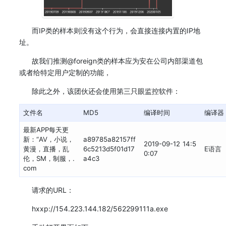
而IP类的样本则没有这个行为，会直接连接内置的IP地
址。
故我们推测@foreign类的样本应为安在公司内部渠道包
或者给特定用户定制的功能，
除此之外，该团伙还会使用第三只眼监控软件：
文件名
MD5
编译时间
编译器
最新APP每天更
新：“AV，小说，
a89785a82157ff
2019-09-12 14:5
黄漫，直播，乱
6c5213d5f01d17
E语言
0:07
伦，SM，制服，.
a4c3
com
请求的URL：
hxxp://154.223.144.182/562299111a.exe