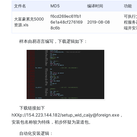
文件名
MD5
编译时间
功能
f6cd269ec61fb1
可执行
大富豪累充5000
6e1a48cf276169
2019-08-08
程服务
资源.xls
8c6b
端并安
样本由易语言编写，下载逻辑如下：
下载链接如下
hXXp://154.223.144.182/setup_wid_caijy@foreign.exe，
安装包名称较为特殊，初步怀疑为渠道包。
自动化安装逻辑：