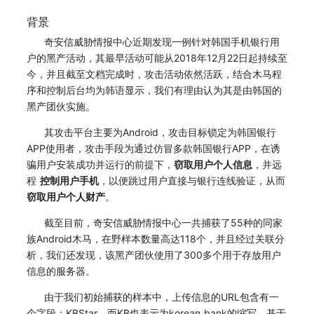
背景
奇安信威胁情报中心近期发现一例针对韩国手机银行用
户的黑产活动，其最早活动可能从2018年12月22日起持续至
今，并且截至文档完成时，攻击活动依然活跃，结合木马程
序和控制后台均为韩语显示，我们有理由认为其是由韩国的
黑产团伙实施。
其攻击平台主要为Android，攻击目标锁定为韩国银行
APP使用者，攻击手段为通过仿冒多款韩国银行APP，在诱
骗用户安装成功并运行的前提下，
窃取用户个人信息
，并远
程
控制用户手机
，以便跳过用户直接与银行连线验证，从而
窃取用户个人财产
。
截至目前，奇安信威胁情报中心一共捕获了55种的同家
族Android木马，在野样本数量高达118个，并且经过关联分
析，我们还发现，该黑产团伙使用了300多个用于存放用户
信息的服务器。
由于我们初始捕获的样本中，上传信息的URL包含有一
个字段：KBStar，而KB也表示为korean bank的缩写，基于