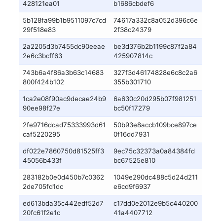
428121ea01
b1686cbdef6
5b128fa99b1b9511097c7cd
74617a332c8a052d396c6e
29f518e83
2f38c24379
2a2205d3b7455dc90eeae
be3d376b2b1199c87f2a84
2e6c3bcff63
425907814c
743b6a4f86a3b63c14683
327f3d46174828e6c8c2a6
800f424b102
355b301710
1ca2e08f90ac9decae24b9
6a630c20d295b07f981251
90ee98f27e
bc50f17279
2fe9716dcad75333993d61
50b93e8accb109bce897ce
caf5220295
0f16dd7931
df022e7860750d81525ff3
9ec75c32373a0a84384fd
45056b433f
bc67525e810
283182b0e0d450b7c0362
1049e290dc488c5d24d211
2de705fd1dc
e6cd9f6937
ed613bda35c442edf52d7
c17dd0e2012e9b5c440200
20fc61f2e1c
41a4407712