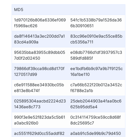
MD5
1d970126b806a6336ef069
54fc1b5338b79a1526da36
f5969ac626
6b30910651
da8f146413a3ec200dd7a1
83cc96e0910e9ac55ce85b
83cd4a909a
cb5356a711
95635bba83955c89dbb05
e08db7766d1df3937957c3
7d0f2d02450
589dfd885f
79866df39cca98cd8d170f
ee1bdfb6b9c97a9b7f9125c
1270517d99
16a1be110
c6e911588ee34930bc05b
c7a66b522f20b012a3452c
e813e8b474f
f6788e2a1b
025895304aacbd2224d23
25deb2044903a4faa0bc6
1436ae8c773
625b95dd5a4
990f3e9e52f823da5c5b61
0c314114759ce59cc8d68f
a0abc926b0
8dc25695c7
ac5551f629d0cc55addf82
a0ab91c5de99b9c79d450