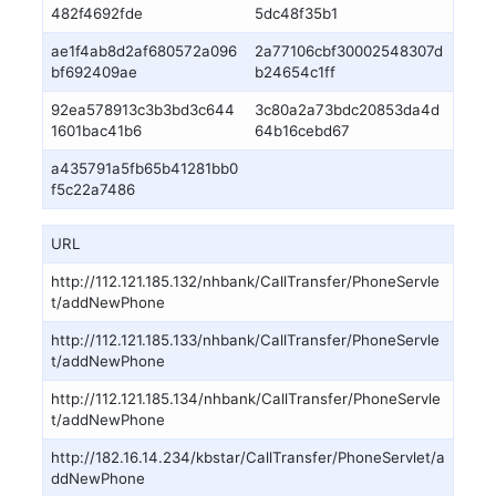
482f4692fde
5dc48f35b1
ae1f4ab8d2af680572a096
2a77106cbf30002548307d
bf692409ae
b24654c1ff
92ea578913c3b3bd3c644
3c80a2a73bdc20853da4d
1601bac41b6
64b16cebd67
a435791a5fb65b41281bb0
f5c22a7486
URL
http://112.121.185.132/nhbank/CallTransfer/PhoneServle
t/addNewPhone
http://112.121.185.133/nhbank/CallTransfer/PhoneServle
t/addNewPhone
http://112.121.185.134/nhbank/CallTransfer/PhoneServle
t/addNewPhone
http://182.16.14.234/kbstar/CallTransfer/PhoneServlet/a
ddNewPhone