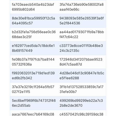
fa703eaecb540a4b23daf
3fa74a736eb90e58002fa8
6995b802d64
aaaf40e66c
8de30e81bca59950f12c5a
9438093e585e26539f3a6f
64a4095c57
5e2f844536
b2d32fa1a756d56eae0c36
aa44ad01793071fb9a78bb
68dae3c25f
f4f7c64c22
e162977ced5da7c18dc6e1
c33773e8cce011f0b48be3
8b69157449
24c3c2135c
fe08b37a7f97fcb7ba8144
172946d34f207bbae9523
05732f636a
8d47c5aa87d
f9920632013e719d1ed139
4d28e046d13c90847e1b5c
ed6b2fb342
e5f1ee6288
37a37e3219c1f264a5fb57
3f1b1d137528533859c7a17
027f2e11f5
31efe00b7
5ec6beff969f6b747312f46
499269bd99299eb22a7c3
6ec2d55ab
2b8e2de3670
aaca7667eec7b64169c08
c4557042fc98c39159dc38