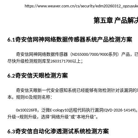
https://www.weaver.com.cn/cs/security/edm20260312_opzuyuk
第
五
章
产品解
奇安信网神网络数据传感器系统产品检测方案
6
.
1
奇安信网神网络数据传感器（
系列）产品，
NDS5000/7000/9000
尽快升级检测规则库至
以上；
2603171700
奇安信天眼检测方案
6
.
2
奇安信天眼新一代安全感知系统已经能够有效检测针对该漏洞的
本。规则
及规则名称：
ID
，泛微
远程代码执行漏洞
0x100226F8
E-cology10
(QVD-2026-14149)
升级
规则升级，选择“网络升级”或“本地升级”。
->
奇安信自动化渗透测试系统检测方案
6
.
3