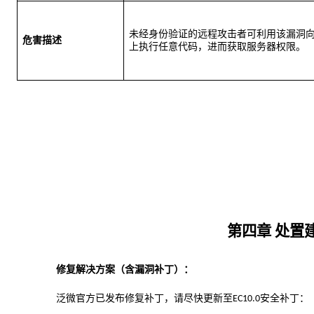
未经身份验证的远程攻击者可利用该漏洞
危害描述
上执行任意代码，进而获取服务器权限。
第
四
章
处置
修复解决方案（含漏洞补丁）：
泛微官方已发布修复补丁，请尽快更新至
安全补丁：
EC10.0