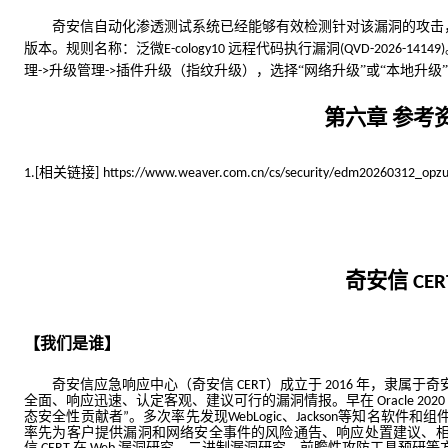
奇安信自动化渗透测试系统已经能够有效检测针对该漏洞的攻击
版本。规则名称：泛微
远程代码执行漏洞
E-cology10 
(QVD-2026-14149)
理
升级管理
插件升级（指纹升级），选择“网络升级”或“本地升级
->
->
第
六
章
参考
相关链接
1.[
]
https://www.weaver.com.cn/cs/security/edm20260312_opzu
奇安信
CER
【我们是谁】
奇安信应急响应中心（奇安信
）成立于
年，隶属于奇
 CERT
 2016 
全面、响应迅速、认定客观、建议可行的漏洞情报。早在
 Oracle 2020 
态安全性贡献者
。多次率先发现
、
等知名软件和组
”
WebLogic
Jackson
率先为客户提供漏洞和网络安全事件的风险通告、响应处置建议、
信
在
漏洞研究、二进制漏洞研究、前瞻性攻防工具预研等