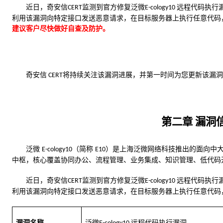
近日，
奇安信
监测到官方修复泛微
远程代码执行
CERT
E-cology10 
利用该漏洞向特定接口发送恶意请求，在目标服务器上执行任意代码
建议客户尽快做好自查及防护。
奇安信
将持续关注该漏洞进展，并第一时间为您更新该漏洞
 CERT
第二章
漏洞
泛微
（简称 
）是上海泛微网络科技推出的面向中
E-cology10
E10
中枢，核心覆盖协同办公、流程管理、业务集成、知识管理、低代码
近日，
奇安信
监测到官方修复泛微
远程代码执行
CERT
E-cology10 
利用该漏洞向特定接口发送恶意请求，在目标服务器上执行任意代码
漏洞名称
泛微
远程代码执行漏洞