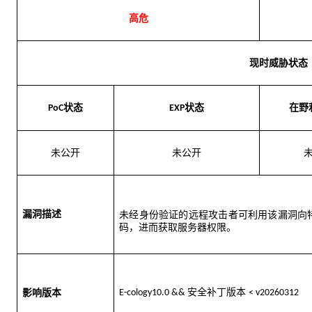
高危
现时威胁状态
状态
状态
在野
P
o
C
EXP
未
公开
未
公开
漏洞描述
未经身份验证的远程攻击者可利用该漏洞向
码，进而获取服务器权限。
安全补丁版本 
影响版本
E-cology10.0 && 
< v20260312