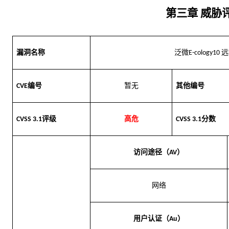
第三章
威胁
漏洞名称
泛微
远
E-cology10 
编号
暂无
其他编号
CVE
评级
高危
分数
CVSS 3.1
CVSS 3.1
访问途径（
）
AV
网络
用户认证（
）
Au